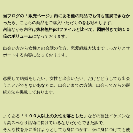
当ブログの「販売ページ」内にある他の商品でも何も進展できなか
ったら
、こちらの商品をご購入いただくのをお勧めします。
勿論ながら内容は
抜粋無料pdfファイルと比べて、図解付きで約１０
倍のボリューム
になっております。
出会い方から女性との会話の仕方、恋愛継続方法までしっかりとサ
ポートする内容になっております。
恋愛して結婚をしたい、女性と出会いたい、だけどどうしても出会
うことができないあなたに、出会いまでの方法、出会ってからの継
続方法を掲載しております。
よくある
「１００人以上の女性を落とした」
などの技はイケメンな
り高スぺなり話術に長けているなりだからできた訳で、
そんな技を身に着けようとしても身につかず、仮に身につけても使