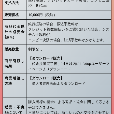
銀行振込、クレジットカード決済、コンビニ決
支払方法
済、 BitCash
販売価格
10,000円（税込）
銀行振込の場合、振込手数料が、
商品代金以
クレジット複数回払いをご選択頂いた場合、シス
外の必要金
テム手数料が、
額(※)
コンビニ決済の場合、決済手数料がかかります。
販売数量
制限なし
【ダウンロード販売】
商品引渡し
代金決済完了後、14日以内にinfotopユーザーマ
時期
イページよりダウンロード
商品引渡し
【ダウンロード販売】
方法
購入者管理画面よりダウンロード
購入者様の都合による返品・返金に関して応じる
返品・不良
事はできません。
品について
不良品については、新しいものと交換をさせてい