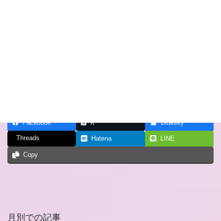
Twitter婚活でお悩みの男性の皆さん、コレを読めばTwitter婚活と
はどういったものか、どのように活用すればいいのかが分かりま
す。
また、女性の皆さんも男どもがどういった行動をとるのかが参考
になることでしょう。
現在
「無料」
にて公開しております
h
ttps://note.com/ae111g98/n/n5faffa0ecba0
Facebook
X
Bluesky
Threads
Hatena
LINE
Copy
月別での記事